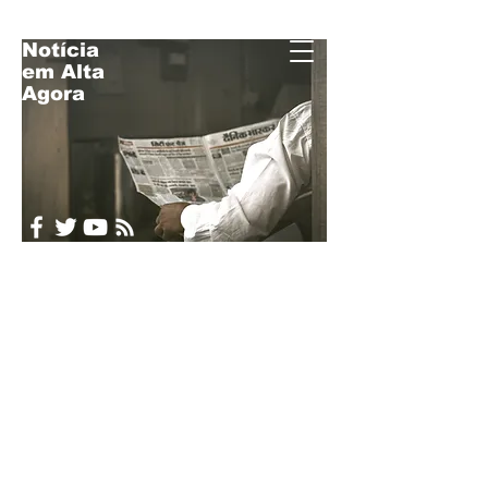
Notícia
em Alta
Acompanhe o
Agora
Brasil e o Mundo
em Tempo Real