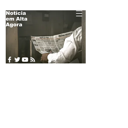
Notícia
em Alta
Acompanhe o
Agora
Brasil e o Mundo
em Tempo Real