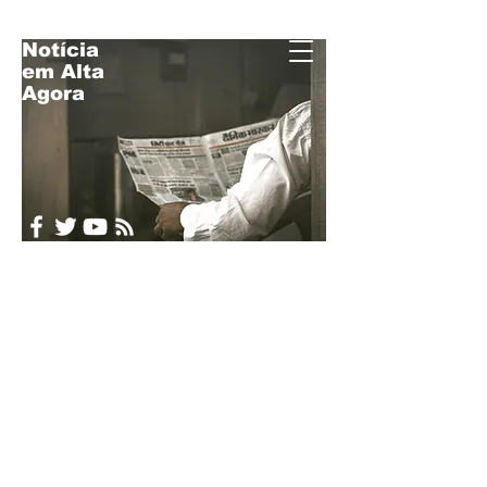
Notícia
em Alta
Acompanhe o
Agora
Brasil e o Mundo
em Tempo Real