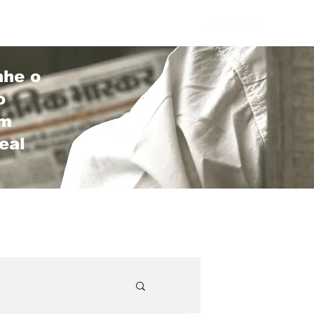
he o
o
em
eal