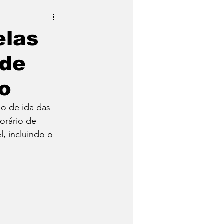
elas
nde
ão
o de ida das 
orário de 
l, incluindo o 