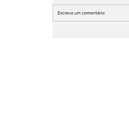
Escreva um comentário
Caso Cupertino: Quem
Foram as Vítimas do
Assassino do Ator de
“Chiquititas”