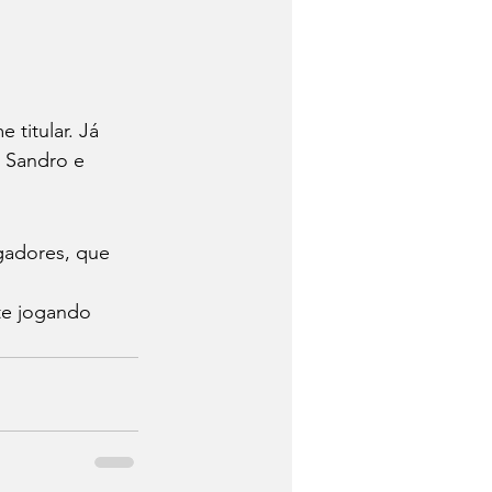
titular. Já 
 Sandro e 
gadores, que 
te jogando 