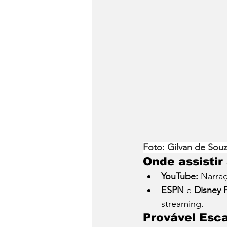
Foto: Gilvan de So
Onde assistir
YouTube:
 Narraç
ESPN
 e 
Disney P
streaming.
Provável Esc