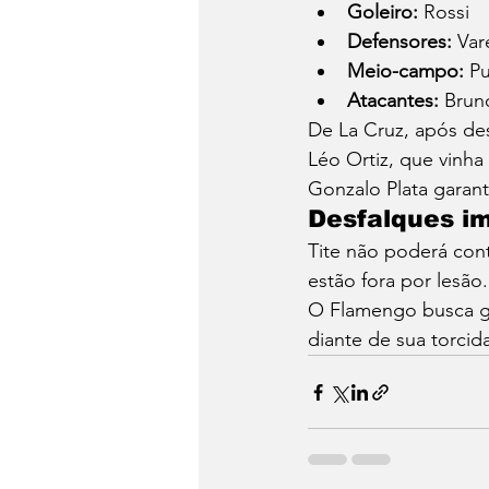
Goleiro:
 Rossi
Defensores:
 Var
Meio-campo:
 P
Atacantes:
 Brun
De La Cruz, após des
Léo Ortiz, que vinh
Gonzalo Plata garant
Desfalques i
Tite não poderá con
estão fora por lesão.
O Flamengo busca ga
diante de sua torcid