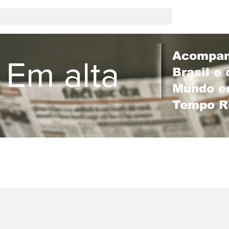
Acompan
 Em alta
Brasil e 
Mundo 
Tempo R