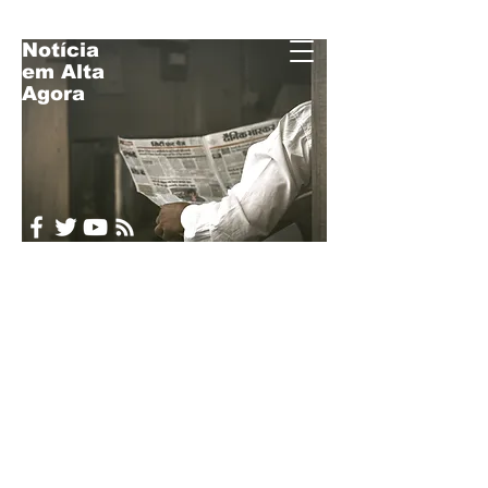
Notícia
em Alta
Acompanhe o
Agora
Brasil e o Mundo
em Tempo Real