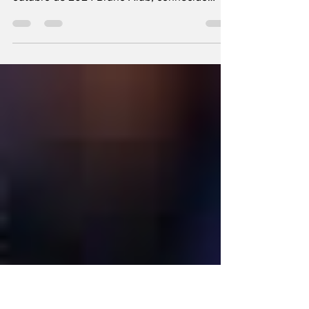
Juíza Federal impõe pena de detenção e
indenização ao youtuberTerça-feira, 8 de
outubro de 2024 Bruno Aiub, conhecido
como Monark, foi...