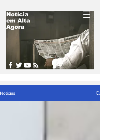
Notícia
em Alta
Acompanhe o
Agora
Brasil e o Mundo
em Tempo Real
Notícias